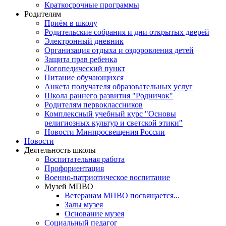
Краткосрочные программы
Родителям
Приём в школу
Родительские собрания и дни открытых дверей
Электронный дневник
Организация отдыха и оздоровления детей
Защита прав ребенка
Логопедический пункт
Питание обучающихся
Анкета получателя образовательных услуг
Школа раннего развития "Родничок"
Родителям первоклассников
Комплексный учебный курс "Основы
религиозных культур и светской этики"
Новости Минпросвещения России
Новости
Деятельность школы
Воспитательная работа
Профориентация
Военно-патриотическое воспитание
Музей МПВО
Ветеранам МПВО посвящается...
Залы музея
Основание музея
Социальный педагог