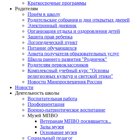
Краткосрочные программы
Родителям
Приём в школу
Родительские собрания и дни открытых дверей
Электронный дневник
Организация отдыха и оздоровления детей
Защита прав ребенка
Логопедический пункт
Питание обучающихся
Анкета получателя образовательных услуг
Школа раннего развития "Родничок"
Родителям первоклассников
Комплексный учебный курс "Основы
религиозных культур и светской этики"
Новости Минпросвещения России
Новости
Деятельность школы
Воспитательная работа
Профориентация
Военно-патриотическое воспитание
Музей МПВО
Ветеранам МПВО посвящается...
Залы музея
Основание музея
Социальный педагог