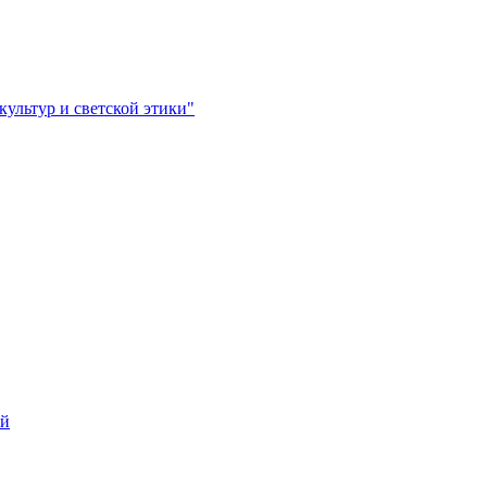
ультур и светской этики"
ей