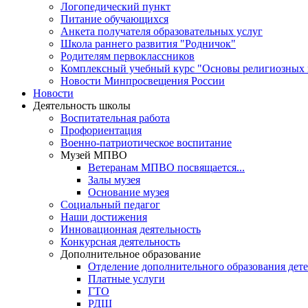
Логопедический пункт
Питание обучающихся
Анкета получателя образовательных услуг
Школа раннего развития "Родничок"
Родителям первоклассников
Комплексный учебный курс "Основы религиозных к
Новости Минпросвещения России
Новости
Деятельность школы
Воспитательная работа
Профориентация
Военно-патриотическое воспитание
Музей МПВО
Ветеранам МПВО посвящается...
Залы музея
Основание музея
Социальный педагог
Наши достижения
Инновационная деятельность
Конкурсная деятельность
Дополнительное образование
Отделение дополнительного образования дет
Платные услуги
ГТО
РДШ