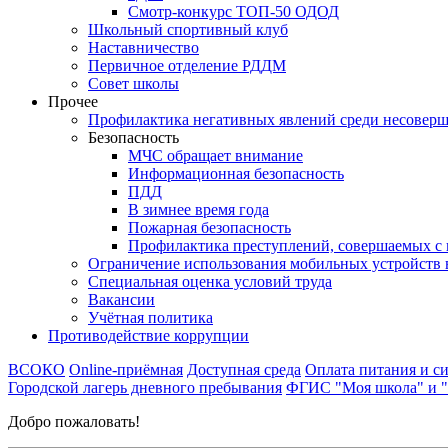
Смотр-конкурс ТОП-50 ОДОД
Школьный спортивный клуб
Наставничество
Первичное отделение РДДМ
Совет школы
Прочее
Профилактика негативных явлений среди несовер
Безопасность
МЧС обращает внимание
Информационная безопасность
ПДД
В зимнее время года
Пожарная безопасность
Профилактика преступлений, совершаемых с 
Ограничение использования мобильных устройств 
Специальная оценка условий труда
Вакансии
Учётная политика
Противодействие коррупции
ВСОКО
Online-приёмная
Доступная среда
Оплата питания и си
Городской лагерь дневного пребывания
ФГИС "Моя школа" и 
Добро пожаловать!