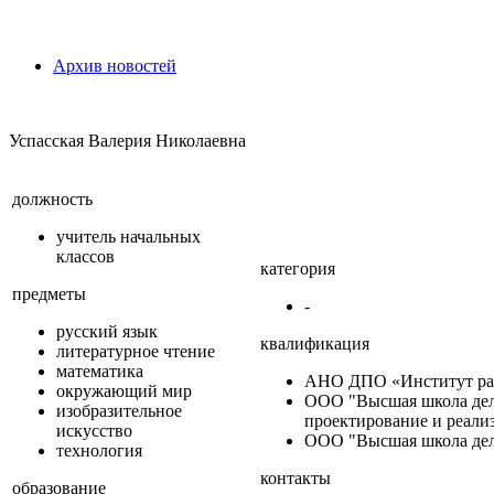
Архив новостей
Успасская Валерия Николаевна
должность
учитель начальных
классов
категория
предметы
-
русский язык
квалификация
литературное чтение
математика
АНО ДПО «Институт разв
окружающий мир
ООО "Высшая школа дело
изобразительное
проектирование и реализа
искусство
ООО "Высшая школа дело
технология
контакты
образование